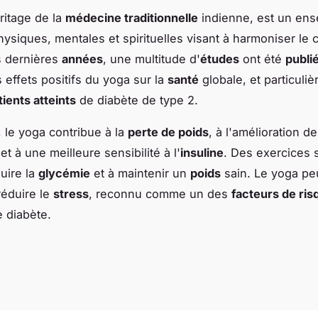
ritage de la
médecine traditionnelle
indienne, est un en
hysiques, mentales et spirituelles visant à harmoniser le 
es dernières
années
, une multitude d'
études
ont été
publi
 effets positifs du yoga sur la
santé
globale, et particuli
tients atteints
de diabète de type 2.
, le yoga contribue à la
perte de poids
, à l'amélioration de
 et à une meilleure sensibilité à l'
insuline
. Des exercices 
duire la
glycémie
et à maintenir un
poids
sain. Le yoga pe
éduire le
stress
, reconnu comme un des
facteurs de ris
e diabète.