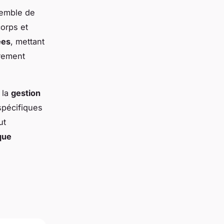
semble de
corps et
ées
, mettant
èrement
 la
gestion
spécifiques
ut
que