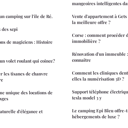
mangeoires intelligentes da
'un camping sur l'ile de Ré.
Vente d'appartement à Gets
la meilleure offre ?
 des scpi
Corse : comment procéder d
immobilière ?
ons de magiciens : Histoire
Rénovation d'un immeuble : 
connaître
n volet roulant qui coince?
Comment les cliniques dent
er les tisanes de chanvre
elles la numérisation 3D ?
re
Support téléphone électriqu
me unique des locations de
tesla model 3 y
osges
Le camping Epi Bleu offre-t
aturelle d'élégance et
hébergements de luxe ?