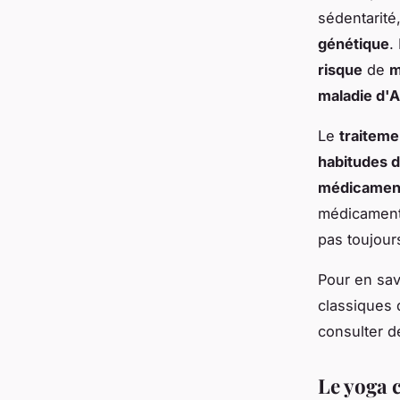
sédentarité
génétique
.
risque
de
m
maladie d'
Le
traiteme
habitudes d
médicamen
médicament 
pas toujours
Pour en sav
classiques 
consulter d
Le yoga 