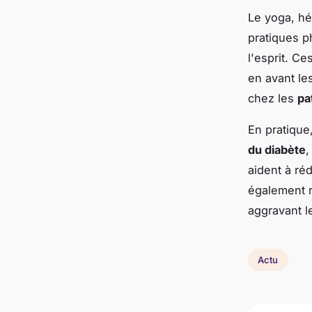
Le yoga, hé
pratiques p
l'esprit. C
en avant les
chez les
pa
En pratique
du diabète
,
aident à ré
également r
aggravant l
Actu