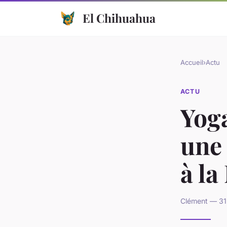
El Chihuahua
Accueil
›
Actu
ACTU
Yoga
une 
à l
Clément — 31