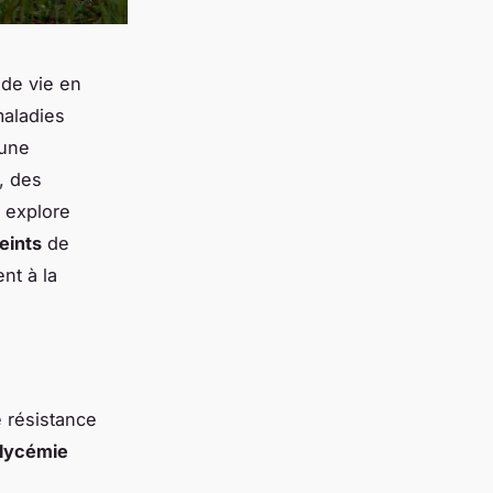
de vie en
maladies
 une
, des
e explore
teints
de
nt à la
 résistance
lycémie