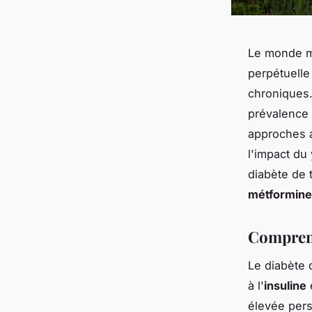
Le monde m
perpétuelle
chroniques.
prévalence 
approches a
l'impact du
diabète de 
métformine
Comprend
Le diabète 
à l'
insuline
e
élevée pers