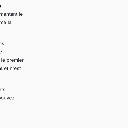
n
mentant le
me la
es
de
 le premier
es
et n'est
nts
 pouvez