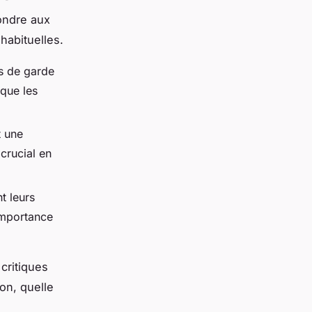
ondre aux
abituelles.
s de garde
que les
t une
crucial en
t leurs
importance
critiques
on, quelle