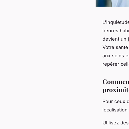
L'inquiétud
heures habi
devient un j
Votre santé 
aux soins e
repérer cel
Comment 
proximit
Pour ceux 
localisatio
Utilisez de