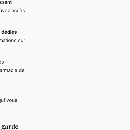
ssant
 avez accès
 dédiés
mations sur
es
harmacie de
ui vous
e garde