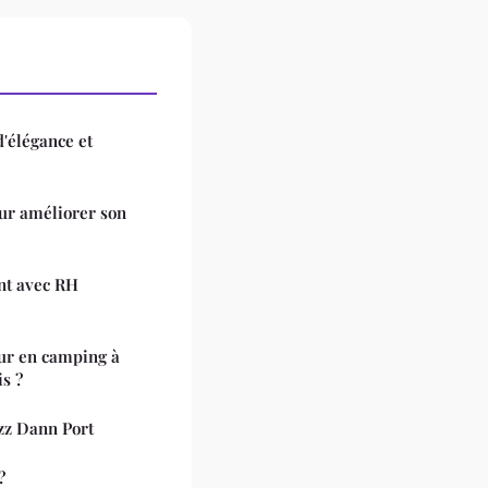
d'élégance et
our améliorer son
nt avec RH
ur en camping à
s ?
azz Dann Port
?