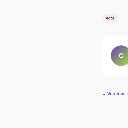
Actu
C
← Voir tous l