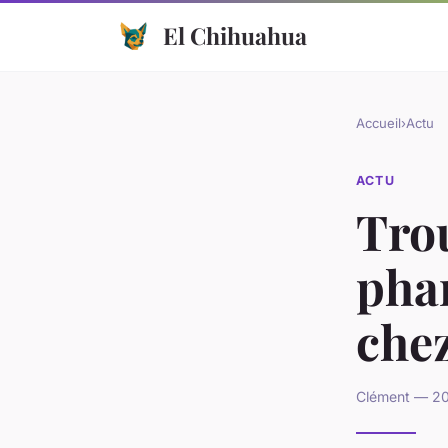
El Chihuahua
Accueil
›
Actu
ACTU
Tro
pha
che
Clément — 20 