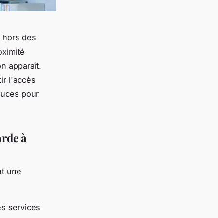
t hors des
oximité
on apparaît.
ir l'accès
tuces pour
rde à
nt une
es services