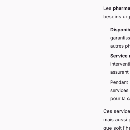
Les
pharma
besoins urg
Disponib
garantis
autres p
Service
interven
assurant 
Pendant l
services
pour la
c
Ces service
mais aussi 
que soit l'h