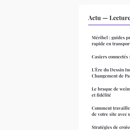
Actu — Lectur
Méribel : guides p
rapide en transpor
Casiers connectés :
L'Ère du Dessin In
Changement de P
Le braque de weima
et fidélité
Comment travaille
de votre site avec
Stratégies de croi